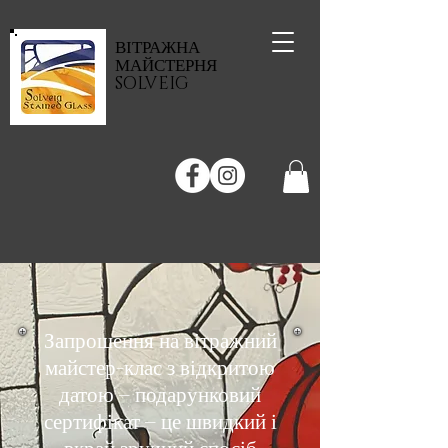
ВІТРАЖНА
МАЙСТЕРНЯ
SOLVEIG
Запрошення на вітражний
майстер-клас з відкритою
датою – подарунковий
сертифікат – це швидкий і