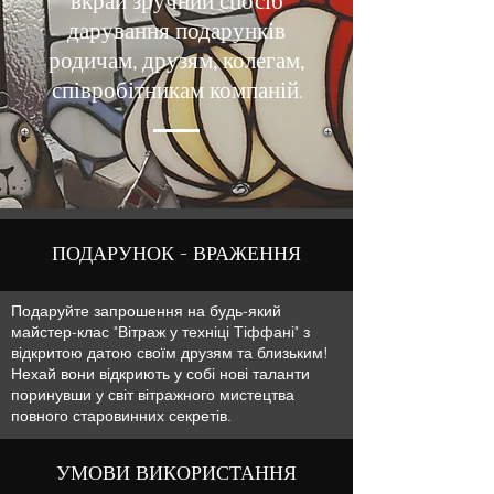
вкрай зручний спосіб
дарування подарунків
родичам, друзям, колегам,
співробітникам компаній.
ПОДАРУНОК - ВРАЖЕННЯ
Подаруйте запрошення на будь-який
майстер-клас "Вітраж у техніці Тіффані" з
відкритою датою своїм друзям та близьким!
Нехай вони відкриють у собі нові таланти
поринувши у світ вітражного мистецтва
повного старовинних секретів.
УМОВИ ВИКОРИСТАННЯ