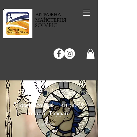
ВІТРАЖНА
МАЙСТЕРНЯ
SOLVEIG
"
"
– вітраж
Ловець сонця
у
техніці Тіффані