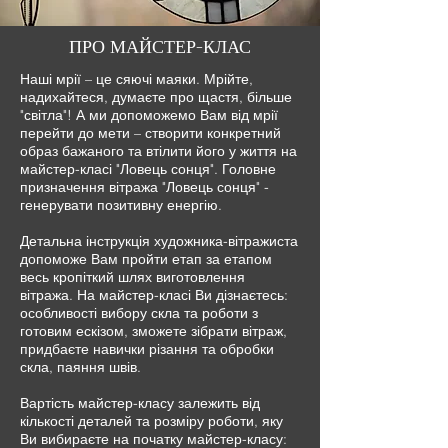
ПРО МАЙСТЕР-КЛАС
Наші мрії – це сяючі маяки. Мрійте,
надихайтеся, думаєте про щастя, більше
"світла"! А ми допоможемо Вам від мрії
перейти до мети – створити конкретний
образ бажаного та втілити його у життя на
майстер-класі "Ловець сонця". Головне
призначення вітража "Ловець сонця" -
генерувати позитивну енергію.
Детальна інструкція художника-вітражиста
допоможе Вам пройти етап за етапом
весь кропіткий шлях виготовлення
вітража. На майстер-класі Ви дізнаєтесь:
особливості вибору скла та роботи з
готовим ескізом, зможете зібрати вітраж,
придбаєте навички різання та обробки
скла, паяння швів.
Вартість майстер-класу залежить від
кількості деталей та розміру роботи, яку
Ви вибираєте на початку майстер-класу: