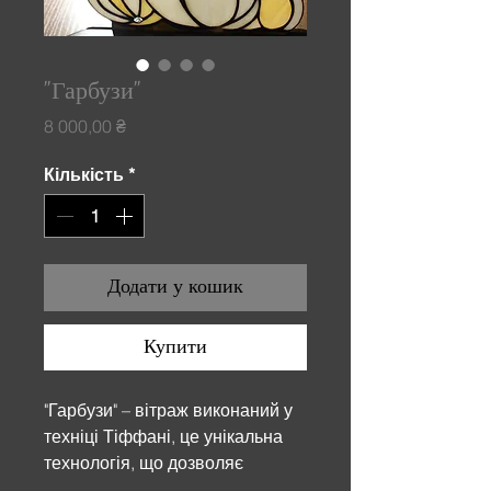
"Гарбузи"
Ціна
8 000,00 ₴
Кількість
*
Додати у кошик
Купити
"Гарбузи" – вітраж виконаний у
техніці Тіффані, це унікальна
технологія, що дозволяє
створювати надзвичайно цікаві