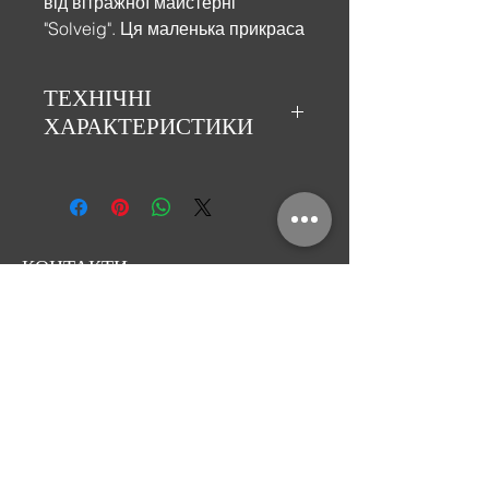
від вітражної майстерні
"Solveig". Ця маленька прикраса
може бути головним акцентом
Вашого вбрання.
ТЕХНІЧНІ
ХАРАКТЕРИСТИКИ
Брошь виготовлена з екологічного
матеріалу - напівпорцелянової
маси (натуральний матеріал
запечений при температурі
1200˚С), малюнок нанесений
КОНТАКТИ
легкоплавкою деколью, нашим
Вітражна майстерня
художником власноруч, тобто кожен
«Solveig Stained Glass»
виріб цієї колекції є індивідуальним.
Розмір брошки 4,6 х 2,3 см. Вага
Київ, Україна, вул. Коноплянська, 12
виробу – 3 грами.
E-mail:
solveig.media@gmail.com
тел.:
+38 (066) 177 16 25