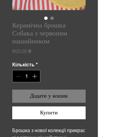
Керамічна брошка
Собака з червоним
нашийником
Ціна
800,00 ₴
Кількість
*
Додати у кошик
Купити
Брошка з нової колекції прикрас