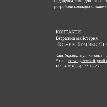
подарунки, саме для таких п
розробили колекцію казкових 
надзвичайно красиві зовні, 
задоволення та піднімають на
подарунок близькій людині!
КОНТАКТИ
Вітражна майстерня
«Solveig Stained Gla
Київ, Україна, вул. Коноплян
E-mail:
solveig.media@gmail
тел.: +38 (066) 177 16 25