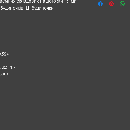
риємних складових нашого життя ми
розмір підставки 18,0
будиночків. Ці будиночки
приносять справжнє естетичне
стрій. Казковий будиночок – чудовий
ss»
ська, 12
.com