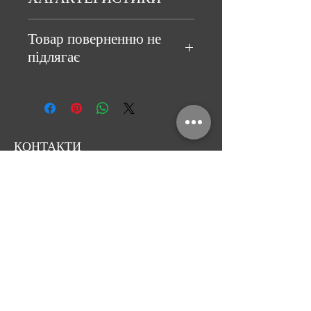
Товар поверненню не
підлягає
КОНТАКТИ
Вітражна майстерня
«Solveig Stained Glass»
Київ, Україна, вул. Коноплянська, 12
E-mail:
solveig.media@gmail.com
тел.:
+38 (066) 177 16 25