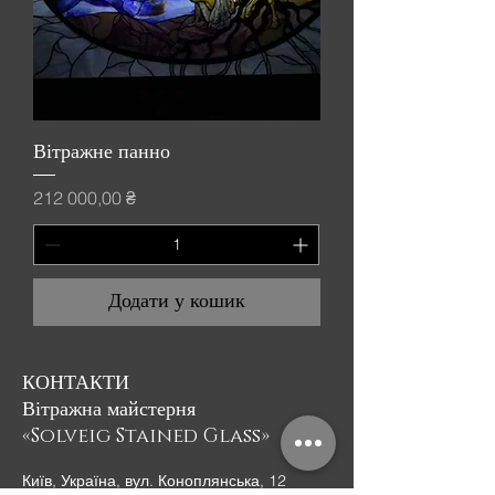
Вітражне панно
Ціна
212 000,00 ₴
Додати у кошик
КОНТАКТИ
Вітражна майстерня
«Solveig Stained Glass»
Київ, Україна, вул. Коноплянська, 12