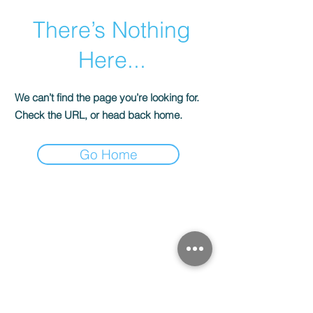
There’s Nothing
Here...
We can’t find the page you’re looking for.
Check the URL, or head back home.
Go Home
КОНТАКТИ
Вітражна майстерня
«Solveig Stained Glass»
Київ, Україна, вул. Коноплянська, 12
E-mail:
solveig.media@gmail.com
тел.:
+38 (066) 177 16 25