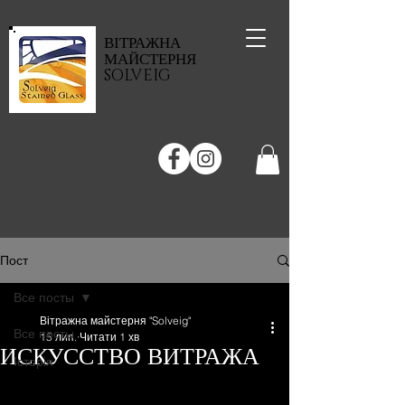
ВІТРАЖНА
МАЙСТЕРНЯ
SOLVEIG
Пост
Все посты
Вітражна майстерня "Solveig"
Все посты
15 лип.
Читати 1 хв
ИСКУССТВО ВИТРАЖА
Історія