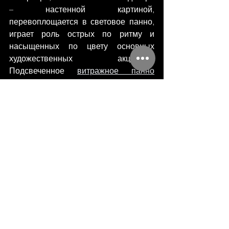
– настенной картиной, 
перевоплощается в световое панно, 
играет роль острых по ритму и 
насыщенных по цвету основных 
художественных акцентов. 
Подсвеченное 
витражное панно
нередко становится декоративной 
доминантой хорошо продуманного 
интерьера.
#Витраж
#витражи
#стекло