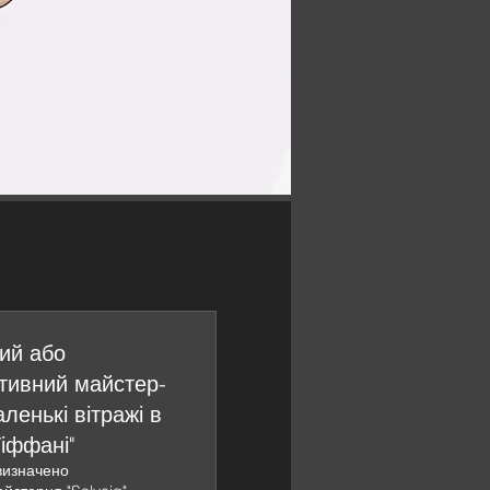
ий або
тивний майстер-
ленькі вітражі в
Тіффані"
визначено