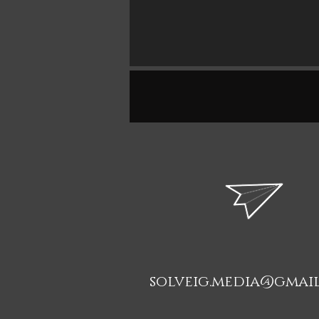
solveig.media@gmai