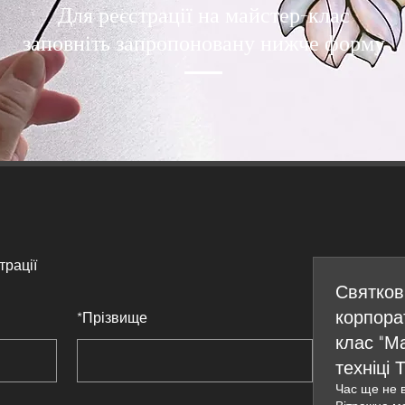
Для реєстрації на майстер-клас
заповніть запропоновану нижче форму
трації
Святков
корпора
*
Прізвище
клас "Ма
техніці 
Час ще не 