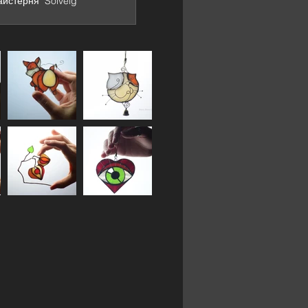
йстерня "Solveig"