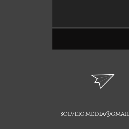
solveig.media@gmai