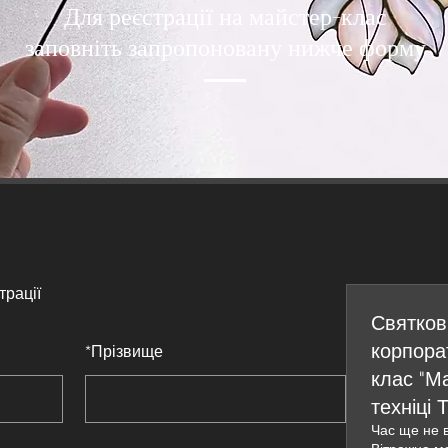
Для реєстрації на майстер-клас
заповніть запропоновану нижче форму
трації
Святков
корпора
*
Прізвище
клас "Ма
техніці 
Час ще не 