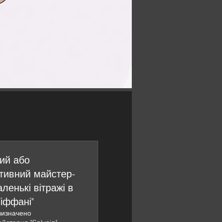
ий або
тивний майстер-
ленькі вітражі в
Тіффані"
визначено