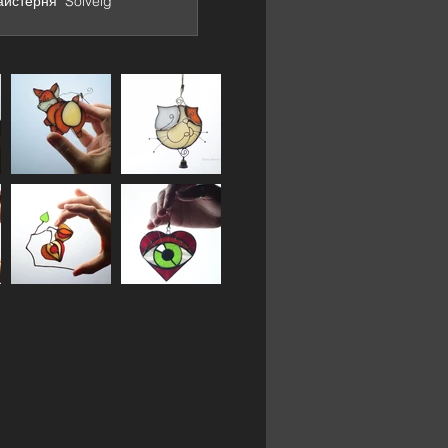
йстерня "Solveig"