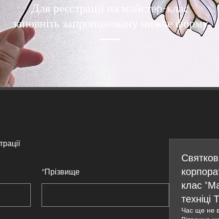
Для реєстрації на майстер-клас
заповніть запропоновану нижче форму
трації
Святков
корпора
*
Прізвище
клас "Ма
техніці 
Час ще не 