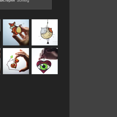
йстерня "Solveig"