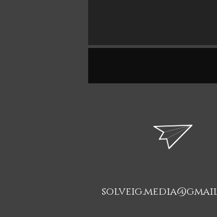
solveig.media@gmai