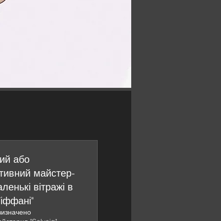
ий або
тивний майстер-
ленькі вітражі в
Тіффані"
визначено