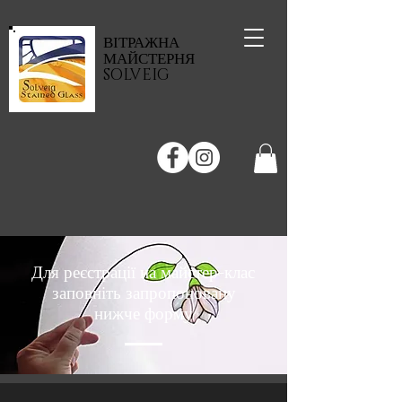
ВІТРАЖНА
МАЙСТЕРНЯ
SOLVEIG
Для реєстрації на майстер-клас
заповніть запропоновану
нижче форму