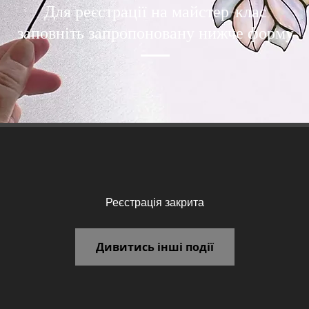
Для реєстрації на майстер-клас
заповніть запропоновану нижче форму
Реєстрація закрита
Дивитись інші події