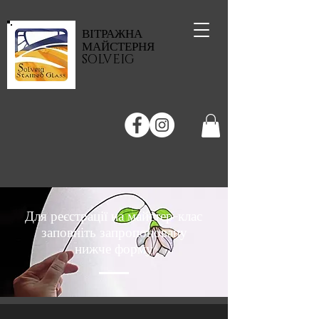
ВІТРАЖНА
МАЙСТЕРНЯ
SOLVEIG
Для реєстрації на майстер-клас
заповніть запропоновану
нижче форму