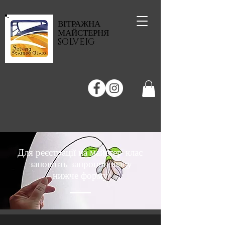
ВІТРАЖНА
МАЙСТЕРНЯ
SOLVEIG
Для реєстрації на майстер-клас
заповніть запропоновану
нижче форму