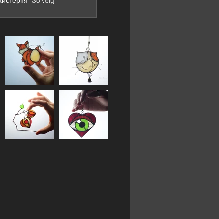
йстерня "Solveig"