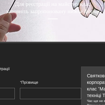
Для реєстрації на майстер-клас
заповніть запропоновану нижче форму
трації
Святков
корпора
*
Прізвище
клас "Ма
техніці 
Час ще не 