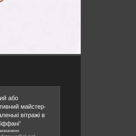
ий або
тивний майстер-
ленькі вітражі в
Тіффані"
визначено