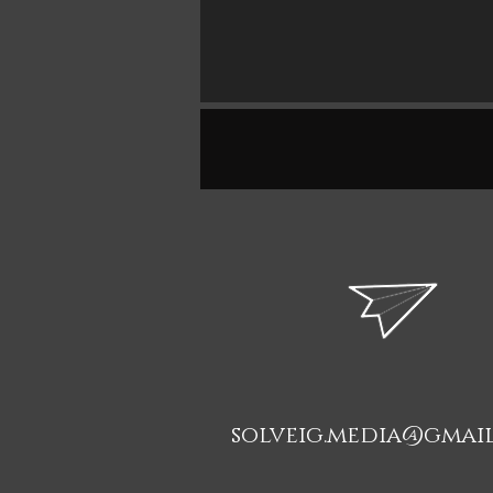
solveig.media@gmai